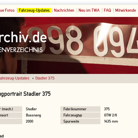
ue Fotos
Fahrzeug-Updates
Nachrichten
Neu im TWA
FAQ
Mitwirkende
ahrzeug-Updates
Stadler 375
gportrait Stadler 375
r (mech.)
Stadler
Fabriknummer
375
nsort
Bussnang
Fahrzeugtyp
GTW 2/6
2000
Spurweite
1435 mm
ad