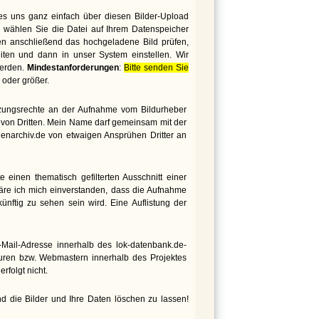
es uns ganz einfach über diesen Bilder-Upload
 wählen Sie die Datei auf Ihrem Datenspeicher
den anschließend das hochgeladene Bild prüfen,
iten und dann in unser System einstellen. Wir
werden.
Mindestanforderungen
:
Bitte senden Sie
oder größer.
utzungsrechte an der Aufnahme vom Bildurheber
te von Dritten. Mein Name darf gemeinsam mit der
genarchiv.de von etwaigen Ansprühen Dritter an
 einen thematisch gefilterten Ausschnitt einer
äre ich mich einverstanden, dass die Aufnahme
nftig zu sehen sein wird. Eine Auflistung der
ail-Adresse innerhalb des lok-datenbank.de-
euren bzw. Webmastern innerhalb des Projektes
rfolgt nicht.
d die Bilder und Ihre Daten löschen zu lassen!