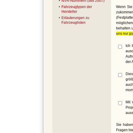
NVR-Nummern (seit 2007)
Wenn Sie 
Fahrzeugtypen der
Hersteller
zukommen 
(Festplat
Erläuterungen zu
Fahrzeuglisten
möglicher
behalten 
uns nur jp
Ich 
ausd
Aufn
der 
Dies
größ
auch
mome
Mit 
Proj
auss
Sie haben
Fragen hie