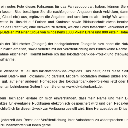
ein gutes Foto dieses Fahrzeugs für das Fahrzeugportrait haben, können Sie 
lassen. Bitte bestätigen Sie die nachfolgenden Angaben durch Anklicken, dann
te, Cloud etc.) aus, ergänzen die Angaben und schicken es ab - fertig! Wir wer
weise in Hinsicht auf Farben und Kontraste sowie Bildausschnitt etwas bearbe
uns das Recht vor, eine Auswahl zu treffen, welche Fotos tatsächlich verwendet 
g-Dateien mit einer Größe von mindestens 1000 Pixeln Breite und 800 Pixeln Höhe
bin der Bildurheber (Fotograf) der hochgeladenen Fotografie bzw. habe die N
rücklich erhalten, sowie verletze mit der Veröffentlichung des Bildes keine Rech
ahme erscheinen. Hiermit befreie ich das lok-datenbank.de-Projekt und triebwa
Aufnahme.
e Webseite ist Teil des lok-datenbank.de-Projektes. Das heißt, dass diese Seite
eren Daten- und Fotosammlung darstellt. Mit dem Hochladen meines Bildes erkl
 ggf. auf einer anderen Homepage des lok-datenbank.de-Projektes jetzt oder kü
ntan betriebenen Seiten finden Sie unter www.lok-datenbank.de.
dem Hochladen erkläre ich mich einverstanden, dass mein Name und mein E-M
ektes für eventuelle Rückfragen elektronisch gespeichert wird und den Redakt
chließlich für diesen Zweck zur Verfügung gestellt wird. Eine Herausgabe an Dritte e
 jederzeit das Recht, der Veröffentlichung Ihrer Aufnahmen zu widersprechen un
rzu beantworten wir Ihnen gerne.