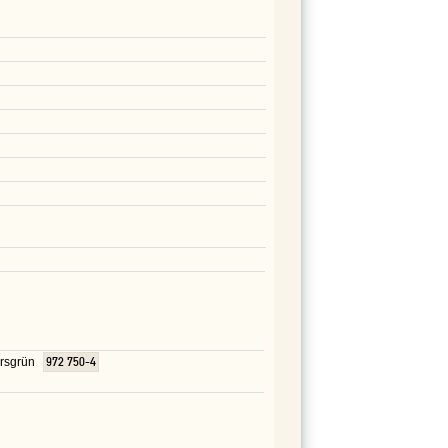
ersgrün
972 750-4