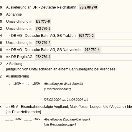
69
Auslieferung an DR - Deutsche Reichsbahn
VS 2.08.270
69
Abnahme
70
Umzeichnung in
172 770-0
92
Umzeichnung in
972 770-2
94
=> DB AG - Deutsche Bahn AG, GB Traktion
972 770-2
96
Umzeichnung in
972 750-4
98
=> DB AG - Deutsche Bahn AG, GB Nahverkehr
972 750-4
99
=> DB Regio AG
972 750-4
02
z-Stellung
[aufgrund von Unfallschäden an einem Bahnübergang bei Arendsee]
2
Ausmusterung
__.__.200x - __.__.200x
Abstellung im Werk Stendal
[Ersatzteilspender]
[27.03.2004 vh, 14.04.2004 vh]
x
an ENV - Eisenbahnnostalgie Vogtland, Maik Pester, Lengenfeld (Vogtland)-Irf
[als Ersatzteilspender]
__.__.200x - __.__.20xx
Abstellung in Zwickau-Cainsdorf
[als Ersatzteilspender]