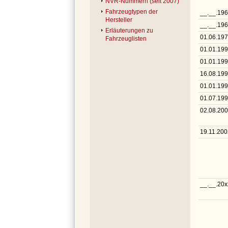
NVR-Nummern (seit 2007)
Fahrzeugtypen der
__.__.19
Hersteller
__.__.19
Erläuterungen zu
01.06.19
Fahrzeuglisten
01.01.19
01.01.19
16.08.19
01.01.19
01.07.19
02.08.20
19.11.200
__.__.20x