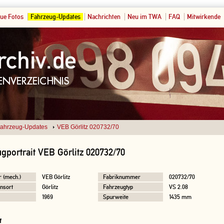
ue Fotos
Fahrzeug-Updates
Nachrichten
Neu im TWA
FAQ
Mitwirkende
ahrzeug-Updates
VEB Görlitz 020732/70
gportrait VEB Görlitz 020732/70
r (mech.)
VEB Görlitz
Fabriknummer
020732/70
nsort
Görlitz
Fahrzeugtyp
VS 2.08
1969
Spurweite
1435 mm
f