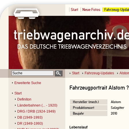
Start
Neue Fotos
Fahrzeug-Upda
Start
Fahrzeug-Updates
Alsto
Erweiterte Suche
Fahrzeugportrait Alstom ?
Start
Definiton
Hersteller (mech.)
Alstom
Länderbahnen (... - 1920)
Produktionsort
Salzgitter
DRG / DRB (1924-1949)
Baujahr
2010
DB (1949-1993)
DR (1949-1993)
Lebenslauf