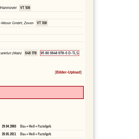
, Hannover
VT 108
VT 108
lbe-Weser GmbH, Zeven
648 178
95 80 0648 678-0 D-TLS
ankfurt (Main)
[
Bilder-Upload
]
29.04.2003
Blau+Weiß+Pastellgelb
20.05.2011
Blau+Weiß+Pastellgelb