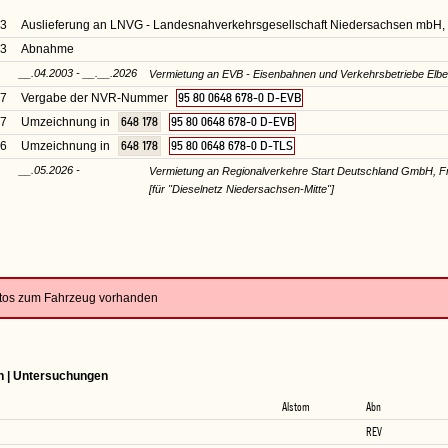
03
Auslieferung an LNVG - Landesnahverkehrsgesellschaft Niedersachsen mbH
03
Abnahme
__.04.2003 - __.__.2026
Vermietung an EVB - Eisenbahnen und Verkehrsbetriebe E
07
Vergabe der NVR-Nummer
95 80 0648 678-0 D-EVB
17
Umzeichnung in
648 178
95 80 0648 678-0 D-EVB
26
Umzeichnung in
648 178
95 80 0648 678-0 D-TLS
__.05.2026 -
Vermietung an Regionalverkehre Start Deutschland GmbH, Fr
[für "Dieselnetz Niedersachsen-Mitte"]
otos zum Fahrzeug vorhanden
n | Untersuchungen
Alstom
Abn
REV