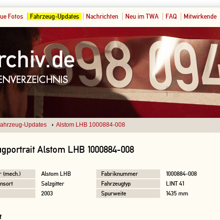
ue Fotos
Fahrzeug-Updates
Nachrichten
Neu im TWA
FAQ
Mitwirkende
ahrzeug-Updates
Alstom LHB 1000884-008
gportrait Alstom LHB 1000884-008
r (mech.)
Alstom LHB
Fabriknummer
1000884-008
nsort
Salzgitter
Fahrzeugtyp
LINT 41
2003
Spurweite
1435 mm
f