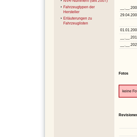
NVR-Nummern (seit 2007)
Fahrzeugtypen der
__.__.20
Hersteller
29.04.20
Erläuterungen zu
Fahrzeuglisten
01.01.20
__.__.20
__.__.20
Fotos
keine F
Revisione