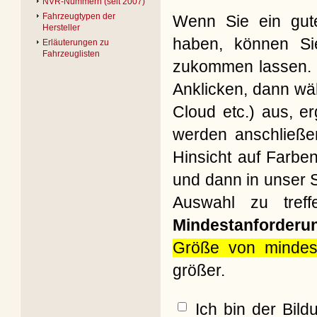
NVR-Nummern (seit 2007)
Fahrzeugtypen der
Wenn Sie ein gute
Hersteller
haben, können Si
Erläuterungen zu
Fahrzeuglisten
zukommen lassen. B
Anklicken, dann wäh
Cloud etc.) aus, e
werden anschließe
Hinsicht auf Farbe
und dann in unser S
Auswahl zu treff
Mindestanforderu
Größe von mindes
größer.
Ich bin der Bil