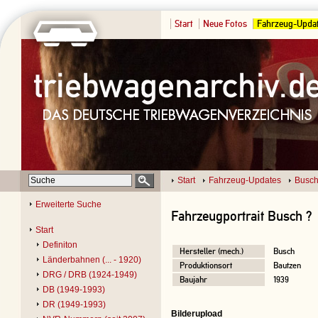
Start
Neue Fotos
Fahrzeug-Upda
Start
Fahrzeug-Updates
Busch
Erweiterte Suche
Fahrzeugportrait Busch ?
Start
Definiton
Hersteller (mech.)
Busch
Länderbahnen (... - 1920)
Produktionsort
Bautzen
DRG / DRB (1924-1949)
Baujahr
1939
DB (1949-1993)
DR (1949-1993)
Bilderupload