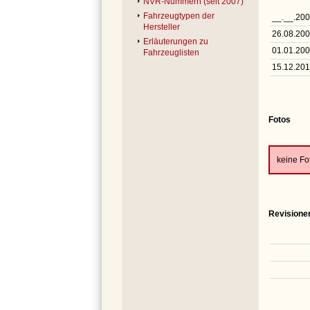
NVR-Nummern (seit 2007)
Fahrzeugtypen der
__.__.20
Hersteller
26.08.20
Erläuterungen zu
01.01.20
Fahrzeuglisten
15.12.20
Fotos
keine F
Revisione