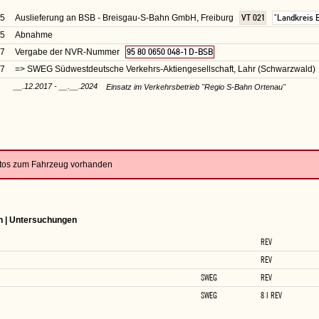
05
Auslieferung an BSB - Breisgau-S-Bahn GmbH, Freiburg
VT 021
"Landkreis 
05
Abnahme
07
Vergabe der NVR-Nummer
95 80 0650 048-1 D-BSB
17
=> SWEG Südwestdeutsche Verkehrs-Aktiengesellschaft, Lahr (Schwarzwald)
__.12.2017 - __.__.2024
Einsatz im Verkehrsbetrieb "Regio S-Bahn Ortenau"
otos zum Fahrzeug vorhanden
n | Untersuchungen
REV
REV
SWEG
REV
SWEG
8 I REV