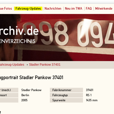
ue Fotos
Fahrzeug-Updates
Nachrichten
Neu im TWA
FAQ
Mitwirkende
ahrzeug-Updates
Stadler Pankow 37401
gportrait Stadler Pankow 37401
r (mech.)
Stadler Pankow
Fabriknummer
37401
nsort
Berlin
Fahrzeugtyp
RS 1
2005
Spurweite
1435 mm
f