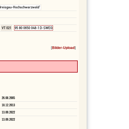
Breisgau-Hochschwarzwald"
VT 021
95 80 0650 048-1 D-SWEG
[
Bilder-Upload
]
26.08.2005
18.12.2013
13.09.2022
13.09.2022