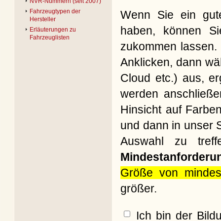
NVR-Nummern (seit 2007)
Fahrzeugtypen der
Wenn Sie ein gute
Hersteller
haben, können Si
Erläuterungen zu
Fahrzeuglisten
zukommen lassen. B
Anklicken, dann wäh
Cloud etc.) aus, e
werden anschließe
Hinsicht auf Farbe
und dann in unser S
Auswahl zu treff
Mindestanforderu
Größe von mindes
größer.
Ich bin der Bil