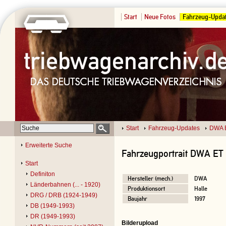
Start
Neue Fotos
Fahrzeug-Upda
Start
Fahrzeug-Updates
DWA E
Erweiterte Suche
Fahrzeugportrait DWA ET 
Start
Definiton
Hersteller (mech.)
DWA
Länderbahnen (... - 1920)
Produktionsort
Halle
DRG / DRB (1924-1949)
Baujahr
1997
DB (1949-1993)
DR (1949-1993)
Bilderupload