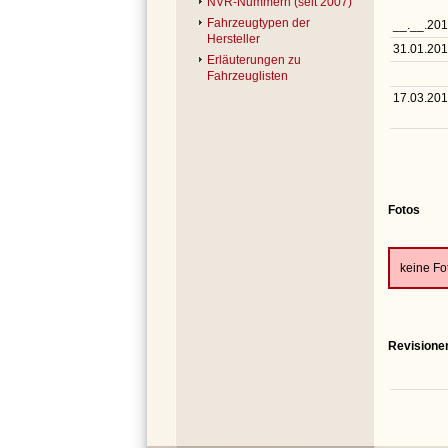
NVR-Nummern (seit 2007)
Fahrzeugtypen der
__.__.20
Hersteller
31.01.20
Erläuterungen zu
Fahrzeuglisten
17.03.20
Fotos
keine F
Revisione