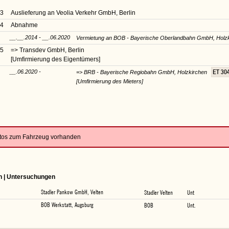
13
Auslieferung an Veolia Verkehr GmbH, Berlin
14
Abnahme
__.__.2014 - __.06.2020
Vermietung an BOB - Bayerische Oberlandbahn GmbH, Holz
15
=> Transdev GmbH, Berlin
[Umfirmierung des Eigentümers]
__.06.2020 -
ET 30
=> BRB - Bayerische Regiobahn GmbH, Holzkirchen
[Umfirmierung des Mieters]
otos zum Fahrzeug vorhanden
n | Untersuchungen
Stadler Pankow GmbH, Velten
Stadler Velten
Unt
BOB Werkstatt, Augsburg
BOB
Unt.