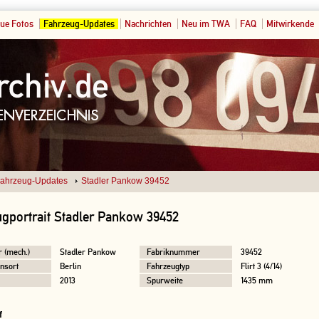
ue Fotos
Fahrzeug-Updates
Nachrichten
Neu im TWA
FAQ
Mitwirkende
ahrzeug-Updates
Stadler Pankow 39452
gportrait Stadler Pankow 39452
r (mech.)
Stadler Pankow
Fabriknummer
39452
nsort
Berlin
Fahrzeugtyp
Flirt 3 (4/14)
2013
Spurweite
1435 mm
f