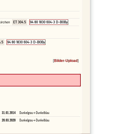
ET 304.5
94 80 1830 604-3 D-BOBy
kirchen
4.5
94 80 1830 604-3 D-BOBy
[
Bilder-Upload
]
31.01.2014
Dunkelgrau+Dunkelblau
20.03.2020
Dunkelgrau+Dunkelblau