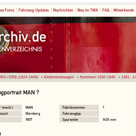
ue Fotos
Fahrzeug-Updates
Nachrichten
Neu im TWA
FAQ
Mitwirkende
RG / DRB (1924-1949)
Elektrotriebwagen
Nummern 1930-1940
1481 - 1
ugportrait MAN ?
r (mech.)
MAN
Fabriknummer
?
nsort
Nürnberg
Fahrzeugtyp
1907
Spurweite
1435 mm
f