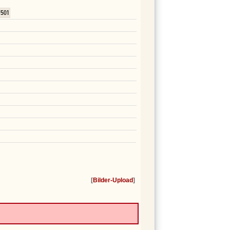
501
[
Bilder-Upload
]