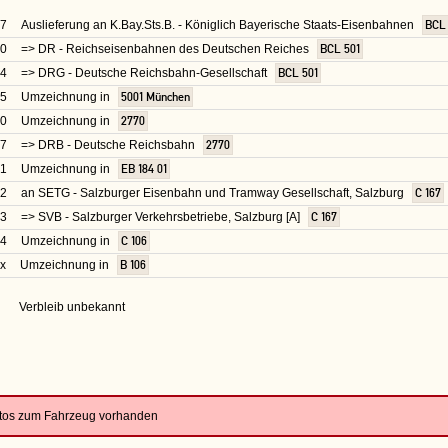
07
Auslieferung an K.Bay.Sts.B. - Königlich Bayerische Staats-Eisenbahnen
BCL 
20
=> DR - Reichseisenbahnen des Deutschen Reiches
BCL 501
24
=> DRG - Deutsche Reichsbahn-Gesellschaft
BCL 501
25
Umzeichnung in
5001 München
30
Umzeichnung in
2770
37
=> DRB - Deutsche Reichsbahn
2770
41
Umzeichnung in
EB 184 01
42
an SETG - Salzburger Eisenbahn und Tramway Gesellschaft, Salzburg
C 167
53
=> SVB - Salzburger Verkehrsbetriebe, Salzburg [A]
C 167
54
Umzeichnung in
C 106
x
Umzeichnung in
B 106
Verbleib unbekannt
otos zum Fahrzeug vorhanden