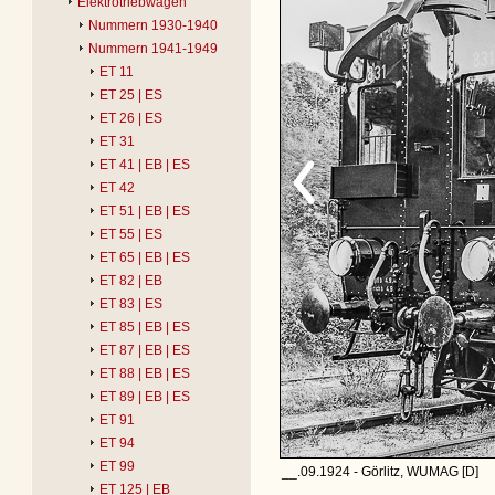
Elektrotriebwagen
Nummern 1930-1940
Nummern 1941-1949
ET 11
ET 25 | ES
ET 26 | ES
ET 31
ET 41 | EB | ES
ET 42
ET 51 | EB | ES
ET 55 | ES
ET 65 | EB | ES
ET 82 | EB
ET 83 | ES
ET 85 | EB | ES
ET 87 | EB | ES
ET 88 | EB | ES
ET 89 | EB | ES
ET 91
ET 94
ET 99
__.09.1924 - Görlitz, WUMAG [D]
ET 125 | EB