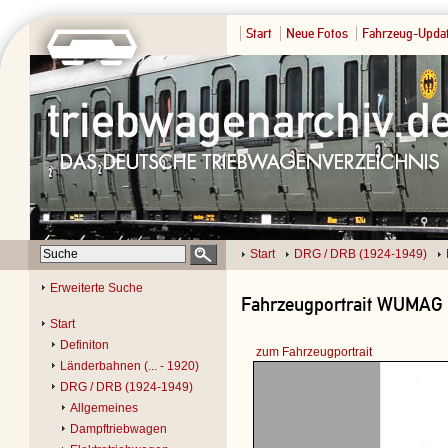
Start
Neue Fotos
Fahrzeug-Upda
Start
DRG / DRB (1924-1949)
Erweiterte Suche
Fahrzeugportrait WUMAG 
Start
Definiton
zum Fahrzeugportrait
Länderbahnen (... - 1920)
DRG / DRB (1924-1949)
Allgemeines
Dampftriebwagen