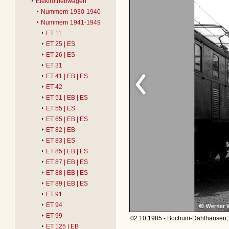
Elektrotriebwagen
Nummern 1930-1940
Nummern 1941-1949
ET 11
ET 25 | ES
ET 26 | ES
ET 31
ET 41 | EB | ES
ET 42
ET 51 | EB | ES
ET 55 | ES
ET 65 | EB | ES
ET 82 | EB
ET 83 | ES
ET 85 | EB | ES
ET 87 | EB | ES
ET 88 | EB | ES
ET 89 | EB | ES
ET 91
ET 94
ET 99
02.10.1985 - Bochum-Dahlhausen, 
ET 125 | EB