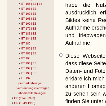
habe die Nut
ET 165 | EB | ES
ET 166 | EB
ausdrücklich er
ET 167 | EB
Bildes keine Re
ET 168 | EB
ET 169 | EB
Aufnahme erschei
ET 171 | EB
ET 183 | EB
und triebwagen
ET 184 | EB
Aufnahme.
ET 185
ET 186 | EB
ET 187 | EB
Diese Webseite 
ET 194
dass diese Seite
ET 196 | EB
ET 197 | EB
Daten- und Foto
ET 198 | EB
erkläre ich mich
ET 199
Speichertriebwagen
anderen Homepag
Verbrennungstriebwagen
zu sehen sein w
Bahndiensttriebwagen
DB (1949-1993)
finden Sie unter
DR (1949-1993)