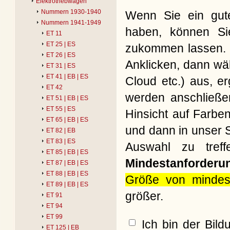
Elektrotriebwagen
Nummern 1930-1940
Wenn Sie ein gute
Nummern 1941-1949
haben, können Si
ET 11
ET 25 | ES
zukommen lassen. B
ET 26 | ES
Anklicken, dann wäh
ET 31 | ES
ET 41 | EB | ES
Cloud etc.) aus, e
ET 42
werden anschließe
ET 51 | EB | ES
ET 55 | ES
Hinsicht auf Farbe
ET 65 | EB | ES
und dann in unser S
ET 82 | EB
ET 83 | ES
Auswahl zu treff
ET 85 | EB | ES
Mindestanforderu
ET 87 | EB | ES
ET 88 | EB | ES
Größe von mindes
ET 89 | EB | ES
größer.
ET 91
ET 94
ET 99
Ich bin der Bil
ET 125 | EB