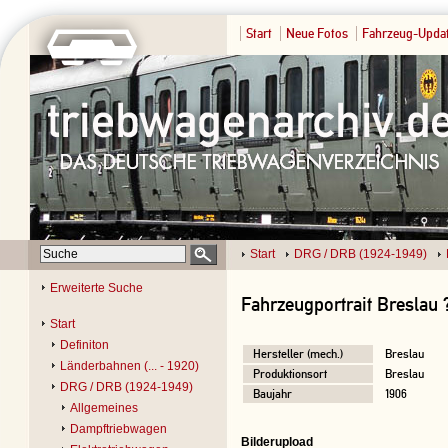
Start
Neue Fotos
Fahrzeug-Upda
Start
DRG / DRB (1924-1949)
Erweiterte Suche
Fahrzeugportrait Breslau 
Start
Definiton
Hersteller (mech.)
Breslau
Länderbahnen (... - 1920)
Produktionsort
Breslau
DRG / DRB (1924-1949)
Baujahr
1906
Allgemeines
Dampftriebwagen
Bilderupload