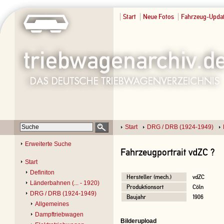
Start
Neue Fotos
Fahrzeug-Upda
Start
DRG / DRB (1924-1949)
Erweiterte Suche
Fahrzeugportrait vdZC ?
Start
Definiton
Hersteller (mech.)
vdZC
Länderbahnen (... - 1920)
Produktionsort
Cöln
DRG / DRB (1924-1949)
Baujahr
1906
Allgemeines
Dampftriebwagen
Bilderupload