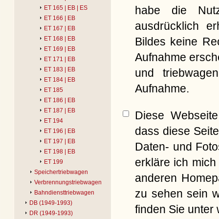
habe die Nut
ET 165 | EB | ES
ET 166 | EB
ausdrücklich er
ET 167 | EB
Bildes keine Re
ET 168 | EB
ET 169 | EB
Aufnahme erschei
ET 171 | EB
ET 183 | EB
und triebwagen
ET 184 | EB
Aufnahme.
ET 185
ET 186 | EB
ET 187 | EB
Diese Webseite 
ET 194
dass diese Seite
ET 196 | EB
ET 197 | EB
Daten- und Foto
ET 198 | EB
erkläre ich mich
ET 199
Speichertriebwagen
anderen Homepag
Verbrennungstriebwagen
zu sehen sein w
Bahndiensttriebwagen
DB (1949-1993)
finden Sie unter
DR (1949-1993)