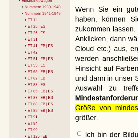
Elektrotriebwagen
Nummern 1930-1940
Wenn Sie ein gute
Nummern 1941-1949
haben, können Si
ET 11
ET 25 | ES
zukommen lassen. B
ET 26 | ES
Anklicken, dann wäh
ET 31
ET 41 | EB | ES
Cloud etc.) aus, e
ET 42
werden anschließe
ET 51 | EB | ES
ET 55 | ES
Hinsicht auf Farbe
ET 65 | EB | ES
und dann in unser S
ET 82 | EB
ET 83 | ES
Auswahl zu treff
ET 85 | EB | ES
Mindestanforderu
ET 87 | EB | ES
ET 88 | EB | ES
Größe von mindes
ET 89 | EB | ES
größer.
ET 91
ET 94
ET 99
Ich bin der Bil
ET 125 | EB