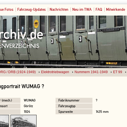
ue Fotos
Fahrzeug-Updates
Nachrichten
Neu im TWA
FAQ
Mitwirkende
RG / DRB (1924-1949)
Elektrotriebwagen
Nummern 1941-1949
ET 99
ugportrait WUMAG ?
r (mech.)
WUMAG
Fabriknummer
?
nsort
Görlitz
Fahrzeugtyp
1924
Spurweite
1435 mm