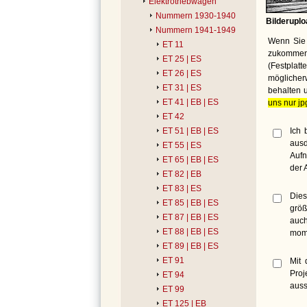
Elektrotriebwagen
Nummern 1930-1940
Bilderuplo
Nummern 1941-1949
Wenn Sie 
ET 11
zukommen 
ET 25 | ES
(Festplat
ET 26 | ES
möglicher
ET 31 | ES
behalten 
ET 41 | EB | ES
uns nur jp
ET 42
Ich 
ET 51 | EB | ES
ausd
ET 55 | ES
Aufn
ET 65 | EB | ES
der 
ET 82 | EB
ET 83 | ES
Dies
ET 85 | EB | ES
größ
ET 87 | EB | ES
auch
ET 88 | EB | ES
mome
ET 89 | EB | ES
ET 91
Mit 
Proj
ET 94
auss
ET 99
ET 125 | EB