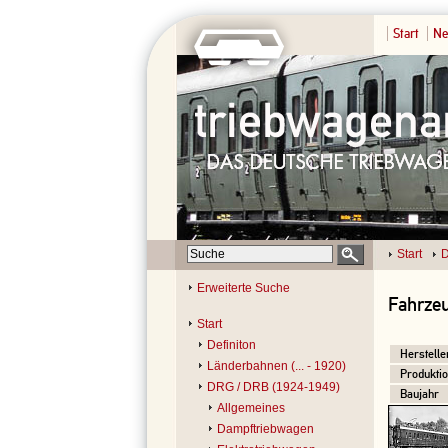
Start
Ne
Start
D
Erweiterte Suche
Fahrze
Start
Definiton
Herstelle
Länderbahnen (... - 1920)
Produktio
DRG / DRB (1924-1949)
Baujahr
Allgemeines
Dampftriebwagen