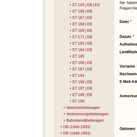
Sie haben
ET 165 | EB | ES
Fragen hie
ET 166 | EB
ET 167 | EB
Datei
ET 168 | EB
ET 169 | EB
Datum
ET 171 | EB
ET 183 | EB
Aufnahme
ET 184 | EB
Land/Nati
ET 185
ET 186 | EB
Vorname
ET 187 | EB
Nachnam
ET 194
E-Mail-Ad
ET 196 | EB
ET 197 | EB
ET 198 | EB
Anmerku
ET 199
Speichertriebwagen
Verbrennungstriebwagen
Bahndiensttriebwagen
DB (1949-1993)
Optionen
DR (1949-1993)