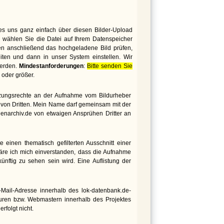
es uns ganz einfach über diesen Bilder-Upload
 wählen Sie die Datei auf Ihrem Datenspeicher
den anschließend das hochgeladene Bild prüfen,
iten und dann in unser System einstellen. Wir
werden.
Mindestanforderungen
:
Bitte senden Sie
oder größer.
utzungsrechte an der Aufnahme vom Bildurheber
te von Dritten. Mein Name darf gemeinsam mit der
genarchiv.de von etwaigen Ansprühen Dritter an
 einen thematisch gefilterten Ausschnitt einer
äre ich mich einverstanden, dass die Aufnahme
nftig zu sehen sein wird. Eine Auflistung der
ail-Adresse innerhalb des lok-datenbank.de-
euren bzw. Webmastern innerhalb des Projektes
rfolgt nicht.