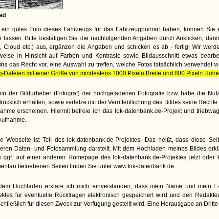
ad
ein gutes Foto dieses Fahrzeugs für das Fahrzeugportrait haben, können Sie 
lassen. Bitte bestätigen Sie die nachfolgenden Angaben durch Anklicken, dann
te, Cloud etc.) aus, ergänzen die Angaben und schicken es ab - fertig! Wir wer
weise in Hinsicht auf Farben und Kontraste sowie Bildausschnitt etwas bearbe
uns das Recht vor, eine Auswahl zu treffen, welche Fotos tatsächlich verwendet 
g-Dateien mit einer Größe von mindestens 1000 Pixeln Breite und 800 Pixeln Höhe
bin der Bildurheber (Fotograf) der hochgeladenen Fotografie bzw. habe die N
rücklich erhalten, sowie verletze mit der Veröffentlichung des Bildes keine Rech
ahme erscheinen. Hiermit befreie ich das lok-datenbank.de-Projekt und triebwa
Aufnahme.
e Webseite ist Teil des lok-datenbank.de-Projektes. Das heißt, dass diese Seite
eren Daten- und Fotosammlung darstellt. Mit dem Hochladen meines Bildes erkl
 ggf. auf einer anderen Homepage des lok-datenbank.de-Projektes jetzt oder kü
ntan betriebenen Seiten finden Sie unter www.lok-datenbank.de.
dem Hochladen erkläre ich mich einverstanden, dass mein Name und mein E-M
ektes für eventuelle Rückfragen elektronisch gespeichert wird und den Redakt
chließlich für diesen Zweck zur Verfügung gestellt wird. Eine Herausgabe an Dritte e