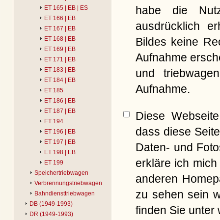
habe die Nut
ET 165 | EB | ES
ET 166 | EB
ausdrücklich er
ET 167 | EB
Bildes keine Re
ET 168 | EB
ET 169 | EB
Aufnahme erschei
ET 171 | EB
ET 183 | EB
und triebwagen
ET 184 | EB
Aufnahme.
ET 185
ET 186 | EB
ET 187 | EB
Diese Webseite 
ET 194
dass diese Seite
ET 196 | EB
ET 197 | EB
Daten- und Foto
ET 198 | EB
erkläre ich mich
ET 199
Speichertriebwagen
anderen Homepag
Verbrennungstriebwagen
zu sehen sein w
Bahndiensttriebwagen
DB (1949-1993)
finden Sie unter
DR (1949-1993)