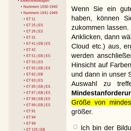
Elektrotriebwagen
Nummern 1930-1940
Wenn Sie ein gute
Nummern 1941-1949
haben, können Si
ET 11
ET 25 | ES
zukommen lassen. B
ET 26 | ES
Anklicken, dann wäh
ET 31
ET 41 | EB | ES
Cloud etc.) aus, e
ET 42
werden anschließe
ET 51 | EB | ES
ET 55 | ES
Hinsicht auf Farbe
ET 65 | EB | ES
und dann in unser S
ET 82 | EB
ET 83 | ES
Auswahl zu treff
ET 85 | EB | ES
Mindestanforderu
ET 87 | EB | ES
ET 88 | EB | ES
Größe von mindes
ET 89 | EB | ES
größer.
ET 91
ET 94
ET 99
Ich bin der Bil
ET 125 | EB