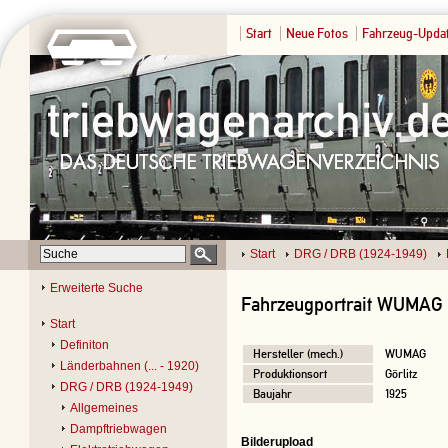
Start
Neue Fotos
Fahrzeug-Upda
Start
DRG / DRB (1924-1949)
Erweiterte Suche
Fahrzeugportrait WUMAG 
Start
Definiton
Hersteller (mech.)
WUMAG
Länderbahnen (... - 1920)
Produktionsort
Görlitz
DRG / DRB (1924-1949)
Baujahr
1925
Allgemeines
Dampftriebwagen
Bilderupload