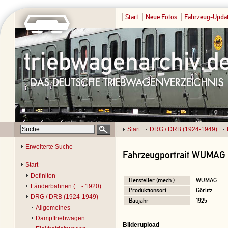
Start
Neue Fotos
Fahrzeug-Upda
Start
DRG / DRB (1924-1949)
Erweiterte Suche
Fahrzeugportrait WUMAG 
Start
Definiton
Hersteller (mech.)
WUMAG
Länderbahnen (... - 1920)
Produktionsort
Görlitz
DRG / DRB (1924-1949)
Baujahr
1925
Allgemeines
Dampftriebwagen
Bilderupload