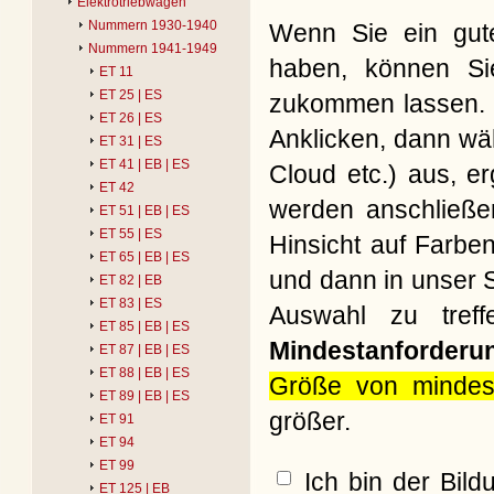
Elektrotriebwagen
Nummern 1930-1940
Wenn Sie ein gute
Nummern 1941-1949
haben, können Si
ET 11
ET 25 | ES
zukommen lassen. B
ET 26 | ES
Anklicken, dann wäh
ET 31 | ES
ET 41 | EB | ES
Cloud etc.) aus, e
ET 42
werden anschließe
ET 51 | EB | ES
ET 55 | ES
Hinsicht auf Farbe
ET 65 | EB | ES
und dann in unser S
ET 82 | EB
ET 83 | ES
Auswahl zu treff
ET 85 | EB | ES
Mindestanforderu
ET 87 | EB | ES
ET 88 | EB | ES
Größe von mindes
ET 89 | EB | ES
größer.
ET 91
ET 94
ET 99
Ich bin der Bil
ET 125 | EB