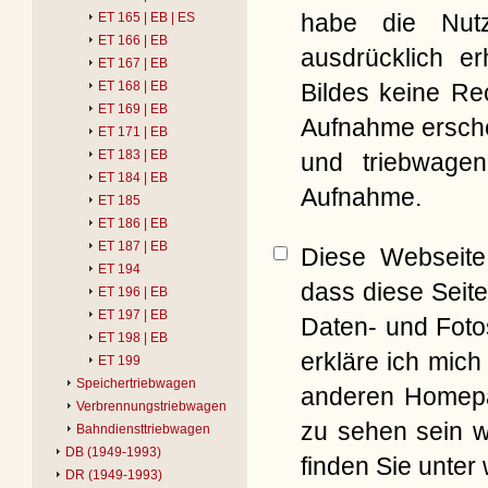
habe die Nut
ET 165 | EB | ES
ET 166 | EB
ausdrücklich er
ET 167 | EB
Bildes keine Re
ET 168 | EB
ET 169 | EB
Aufnahme erschei
ET 171 | EB
ET 183 | EB
und triebwagen
ET 184 | EB
Aufnahme.
ET 185
ET 186 | EB
ET 187 | EB
Diese Webseite 
ET 194
dass diese Seite
ET 196 | EB
ET 197 | EB
Daten- und Foto
ET 198 | EB
erkläre ich mich
ET 199
Speichertriebwagen
anderen Homepag
Verbrennungstriebwagen
zu sehen sein w
Bahndiensttriebwagen
DB (1949-1993)
finden Sie unter
DR (1949-1993)