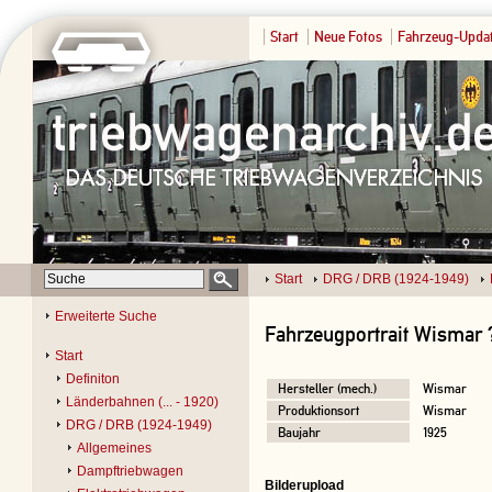
Start
Neue Fotos
Fahrzeug-Upda
Start
DRG / DRB (1924-1949)
Erweiterte Suche
Fahrzeugportrait Wismar 
Start
Definiton
Hersteller (mech.)
Wismar
Länderbahnen (... - 1920)
Produktionsort
Wismar
DRG / DRB (1924-1949)
Baujahr
1925
Allgemeines
Dampftriebwagen
Bilderupload