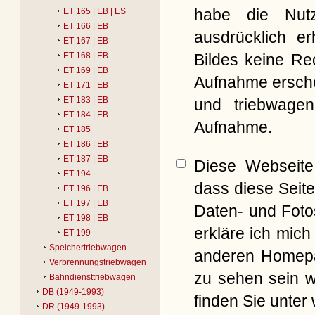
habe die Nut
ET 165 | EB | ES
ET 166 | EB
ausdrücklich er
ET 167 | EB
Bildes keine Re
ET 168 | EB
ET 169 | EB
Aufnahme erschei
ET 171 | EB
ET 183 | EB
und triebwagen
ET 184 | EB
Aufnahme.
ET 185
ET 186 | EB
ET 187 | EB
Diese Webseite 
ET 194
dass diese Seite
ET 196 | EB
ET 197 | EB
Daten- und Foto
ET 198 | EB
erkläre ich mich
ET 199
Speichertriebwagen
anderen Homepag
Verbrennungstriebwagen
zu sehen sein w
Bahndiensttriebwagen
DB (1949-1993)
finden Sie unter
DR (1949-1993)