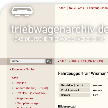
Start
Neue Fotos
Fahrzeug-Upda
Start
DRG / DRB (1924-1949)
Erweiterte Suche
Fahrzeugportrait Wismar 
Start
Definiton
Hersteller (mech.)
Wismar
Länderbahnen (... - 1920)
Produktionsort
Wismar
DRG / DRB (1924-1949)
Baujahr
1925
Allgemeines
Dampftriebwagen
Bilderupload