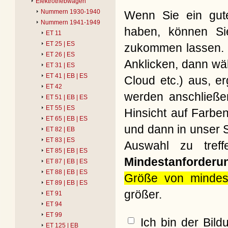
Elektrotriebwagen
Nummern 1930-1940
Wenn Sie ein gute
Nummern 1941-1949
haben, können Si
ET 11
ET 25 | ES
zukommen lassen. B
ET 26 | ES
Anklicken, dann wäh
ET 31 | ES
ET 41 | EB | ES
Cloud etc.) aus, e
ET 42
werden anschließe
ET 51 | EB | ES
ET 55 | ES
Hinsicht auf Farbe
ET 65 | EB | ES
und dann in unser S
ET 82 | EB
ET 83 | ES
Auswahl zu treff
ET 85 | EB | ES
Mindestanforderu
ET 87 | EB | ES
ET 88 | EB | ES
Größe von mindes
ET 89 | EB | ES
größer.
ET 91
ET 94
ET 99
Ich bin der Bil
ET 125 | EB