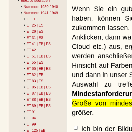
Elektrotriebwagen
Nummern 1930-1940
Wenn Sie ein gute
Nummern 1941-1949
haben, können Si
ET 11
ET 25 | ES
zukommen lassen. B
ET 26 | ES
Anklicken, dann wäh
ET 31 | ES
ET 41 | EB | ES
Cloud etc.) aus, e
ET 42
werden anschließe
ET 51 | EB | ES
ET 55 | ES
Hinsicht auf Farbe
ET 65 | EB | ES
und dann in unser S
ET 82 | EB
ET 83 | ES
Auswahl zu treff
ET 85 | EB | ES
Mindestanforderu
ET 87 | EB | ES
ET 88 | EB | ES
Größe von mindes
ET 89 | EB | ES
größer.
ET 91
ET 94
ET 99
Ich bin der Bil
ET 125 | EB