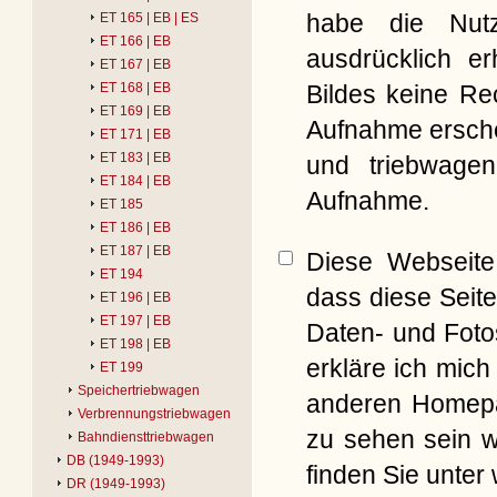
habe die Nut
ET 165 | EB | ES
ET 166 | EB
ausdrücklich er
ET 167 | EB
Bildes keine Re
ET 168 | EB
ET 169 | EB
Aufnahme erschei
ET 171 | EB
ET 183 | EB
und triebwagen
ET 184 | EB
Aufnahme.
ET 185
ET 186 | EB
ET 187 | EB
Diese Webseite 
ET 194
dass diese Seite
ET 196 | EB
ET 197 | EB
Daten- und Foto
ET 198 | EB
erkläre ich mich
ET 199
Speichertriebwagen
anderen Homepag
Verbrennungstriebwagen
zu sehen sein w
Bahndiensttriebwagen
DB (1949-1993)
finden Sie unter
DR (1949-1993)