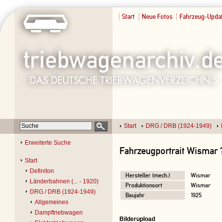
Start
Neue Fotos
Fahrzeug-Upda
Start
DRG / DRB (1924-1949)
Erweiterte Suche
Fahrzeugportrait Wismar 
Start
Definiton
Hersteller (mech.)
Wismar
Länderbahnen (... - 1920)
Produktionsort
Wismar
DRG / DRB (1924-1949)
Baujahr
1925
Allgemeines
Dampftriebwagen
Bilderupload