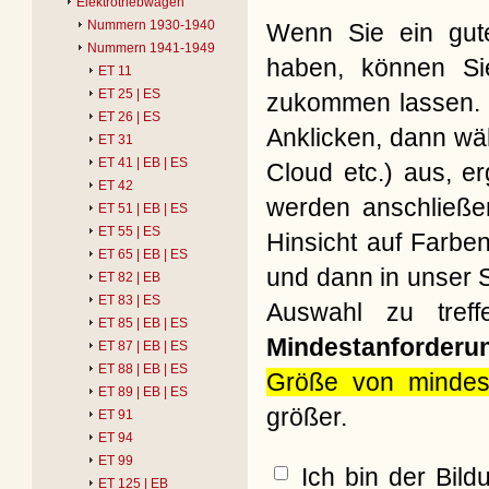
Elektrotriebwagen
Nummern 1930-1940
Wenn Sie ein gute
Nummern 1941-1949
haben, können Si
ET 11
ET 25 | ES
zukommen lassen. B
ET 26 | ES
Anklicken, dann wäh
ET 31
ET 41 | EB | ES
Cloud etc.) aus, e
ET 42
werden anschließe
ET 51 | EB | ES
ET 55 | ES
Hinsicht auf Farbe
ET 65 | EB | ES
und dann in unser S
ET 82 | EB
ET 83 | ES
Auswahl zu treff
ET 85 | EB | ES
Mindestanforderu
ET 87 | EB | ES
ET 88 | EB | ES
Größe von mindes
ET 89 | EB | ES
größer.
ET 91
ET 94
ET 99
Ich bin der Bil
ET 125 | EB