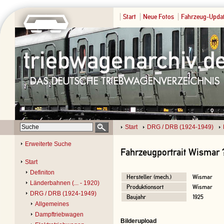
Start
Neue Fotos
Fahrzeug-Upda
Start
DRG / DRB (1924-1949)
Erweiterte Suche
Fahrzeugportrait Wismar 
Start
Definiton
Hersteller (mech.)
Wismar
Länderbahnen (... - 1920)
Produktionsort
Wismar
DRG / DRB (1924-1949)
Baujahr
1925
Allgemeines
Dampftriebwagen
Bilderupload