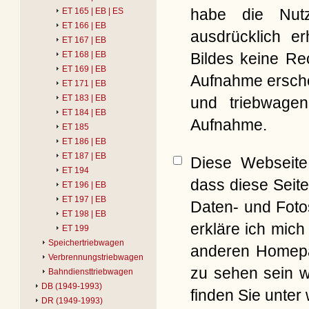
habe die Nut
ET 165 | EB | ES
ET 166 | EB
ausdrücklich er
ET 167 | EB
Bildes keine Re
ET 168 | EB
ET 169 | EB
Aufnahme erschei
ET 171 | EB
ET 183 | EB
und triebwagen
ET 184 | EB
Aufnahme.
ET 185
ET 186 | EB
ET 187 | EB
Diese Webseite 
ET 194
dass diese Seite
ET 196 | EB
ET 197 | EB
Daten- und Foto
ET 198 | EB
erkläre ich mich
ET 199
Speichertriebwagen
anderen Homepag
Verbrennungstriebwagen
zu sehen sein w
Bahndiensttriebwagen
DB (1949-1993)
finden Sie unter
DR (1949-1993)