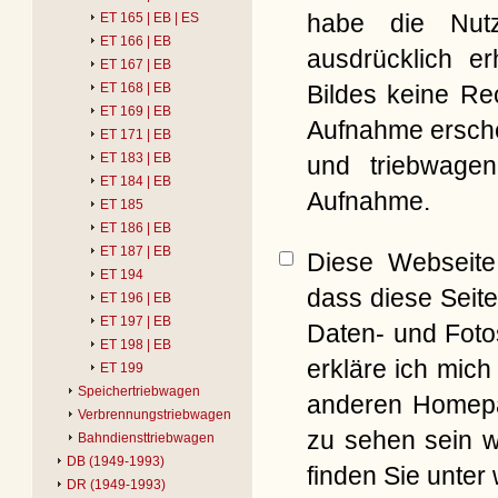
habe die Nut
ET 165 | EB | ES
ET 166 | EB
ausdrücklich er
ET 167 | EB
Bildes keine Re
ET 168 | EB
ET 169 | EB
Aufnahme erschei
ET 171 | EB
ET 183 | EB
und triebwagen
ET 184 | EB
Aufnahme.
ET 185
ET 186 | EB
ET 187 | EB
Diese Webseite 
ET 194
dass diese Seite
ET 196 | EB
ET 197 | EB
Daten- und Foto
ET 198 | EB
erkläre ich mich
ET 199
Speichertriebwagen
anderen Homepag
Verbrennungstriebwagen
zu sehen sein w
Bahndiensttriebwagen
DB (1949-1993)
finden Sie unter
DR (1949-1993)