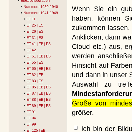
Elektrotriebwagen
Nummern 1930-1940
Wenn Sie ein gute
Nummern 1941-1949
haben, können Si
ET 11
ET 25 | ES
zukommen lassen. B
ET 26 | ES
Anklicken, dann wäh
ET 31 | ES
ET 41 | EB | ES
Cloud etc.) aus, e
ET 42
werden anschließe
ET 51 | EB | ES
ET 55 | ES
Hinsicht auf Farbe
ET 65 | EB | ES
und dann in unser S
ET 82 | EB
ET 83 | ES
Auswahl zu treff
ET 85 | EB | ES
Mindestanforderu
ET 87 | EB | ES
ET 88 | EB | ES
Größe von mindes
ET 89 | EB | ES
größer.
ET 91
ET 94
ET 99
Ich bin der Bil
ET 125 | EB