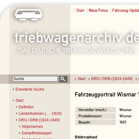
Start
Neue Fotos
Fahrzeug-Upda
Start
DRG / DRB (1924-1949)
Erweiterte Suche
Fahrzeugportrait Wismar 
Start
Definiton
Hersteller (mech.)
Wismar
Länderbahnen (... - 1920)
Produktionsort
Wismar
DRG / DRB (1924-1949)
Baujahr
1925
Allgemeines
Dampftriebwagen
Bilderupload