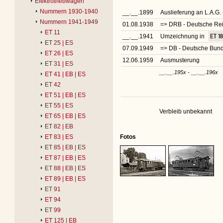
Elektrotriebwagen
Nummern 1930-1940
__.__.1899
Auslieferung an L.A.G
Nummern 1941-1949
01.08.1938
=> DRB - Deutsche R
ET 11
__.__.1941
Umzeichnung in
ET 1
ET 25 | ES
07.09.1949
=> DB - Deutsche Bu
ET 26 | ES
12.06.1959
Ausmusterung
ET 31 | ES
__.__.195x - __.__.196x
ET 41 | EB | ES
ET 42
ET 51 | EB | ES
ET 55 | ES
Verbleib unbekannt
ET 65 | EB | ES
ET 82 | EB
Fotos
ET 83 | ES
ET 85 | EB | ES
ET 87 | EB | ES
ET 88 | EB | ES
ET 89 | EB | ES
ET 91
ET 94
ET 99
ET 125 | EB