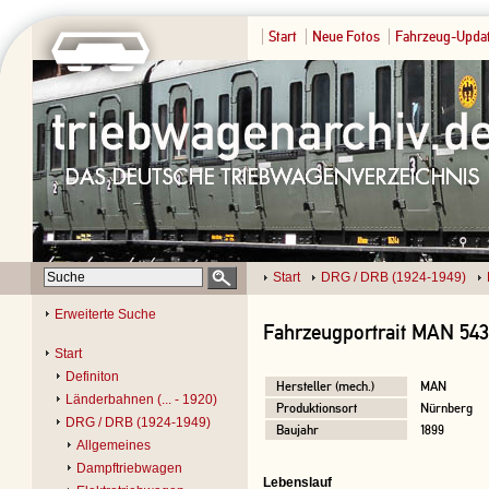
Start
Neue Fotos
Fahrzeug-Upda
Start
DRG / DRB (1924-1949)
Erweiterte Suche
Fahrzeugportrait MAN 54
Start
Definiton
Hersteller (mech.)
MAN
Länderbahnen (... - 1920)
Produktionsort
Nürnberg
DRG / DRB (1924-1949)
Baujahr
1899
Allgemeines
Dampftriebwagen
Lebenslauf