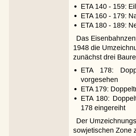
ETA 140 - 159: Ei
ETA 160 - 179: N
ETA 180 - 189: 
Das Eisenbahnzent
1948 die Umzeichnu
zunächst drei Baure
ETA 178: Dopp
vorgesehen
ETA 179: Doppelt
ETA 180: Doppelt
178 eingereiht
Der Umzeichnungsp
sowjetischen Zone z