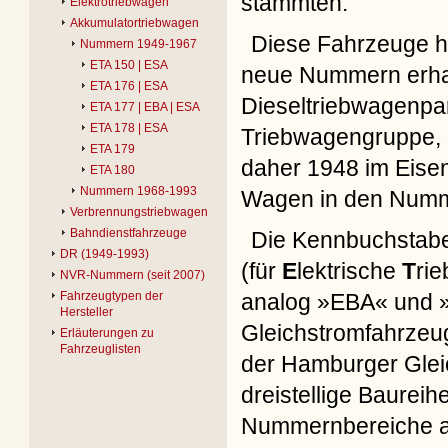
stammten.
Elektrotriebwagen
Akkumulatortriebwagen
Diese Fahrzeuge h
Nummern 1949-1967
ETA 150 | ESA
neue Nummern erha
ETA 176 | ESA
Dieseltriebwagenpar
ETA 177 | EBA | ESA
ETA 178 | ESA
Triebwagengruppe, 
ETA 179
daher 1948 im Eise
ETA 180
Nummern 1968-1993
Wagen in den Numme
Verbrennungstriebwagen
Bahndienstfahrzeuge
Die Kennbuchstaben
DR (1949-1993)
(für
E
lektrische
T
ri
NVR-Nummern (seit 2007)
analog »EBA« und »
Fahrzeugtypen der
Hersteller
Gleichstromfahrzeug
Erläuterungen zu
Fahrzeuglisten
der Hamburger Glei
dreistellige Baurei
Nummernbereiche a