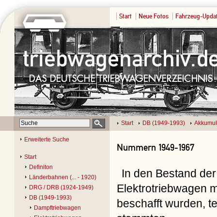
Start
Neue Fotos
Fahrzeug-Upda
Start
DB (1949-1993)
Akkumul
Erweiterte Suche
Nummern 1949-1967
Start
Definiton
In den Bestand de
Länderbahnen (... - 1920)
Elektrotriebwagen m
DRG / DRB (1924-1949)
DB (1949-1993)
beschafft wurden, t
Dampftriebwagen