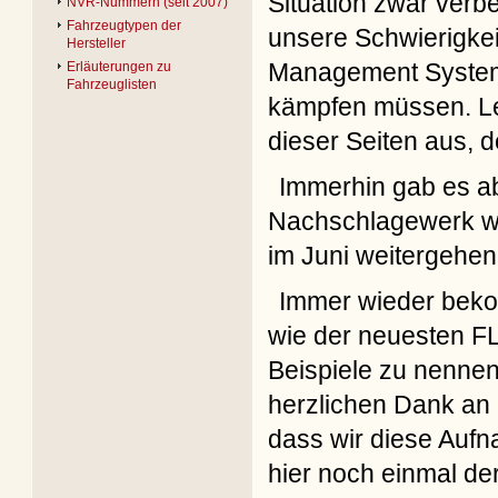
Situation zwar verbe
NVR-Nummern (seit 2007)
Fahrzeugtypen der
unsere Schwierigke
Hersteller
Management System. 
Erläuterungen zu
Fahrzeuglisten
kämpfen müssen. Lei
dieser Seiten aus, 
Immerhin gab es ab
Nachschlagewerk we
im Juni weitergehen
Immer wieder beko
wie der neuesten F
Beispiele zu nennen
herzlichen Dank an a
dass wir diese Aufn
hier noch einmal de