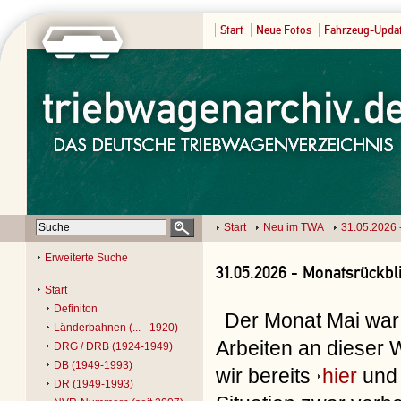
Start
Neue Fotos
Fahrzeug-Upda
Start
Neu im TWA
31.05.2026 
Erweiterte Suche
31.05.2026 - Monatsrückbl
Start
Definiton
Der Monat Mai war 
Länderbahnen (... - 1920)
Arbeiten an dieser 
DRG / DRB (1924-1949)
DB (1949-1993)
wir bereits
hier
un
DR (1949-1993)