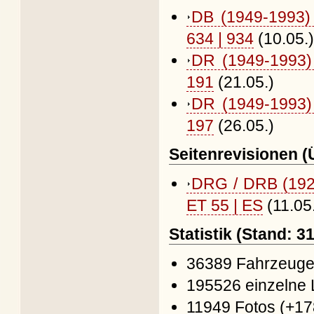
DB (1949-1993)
634 | 934
(10.05.)
DR (1949-1993)
191
(21.05.)
DR (1949-1993)
197
(26.05.)
Seitenrevisionen 
DRG / DRB (192
ET 55 | ES
(11.05
Statistik (Stand: 
36389 Fahrzeuge 
195526 einzelne 
11949 Fotos (+17