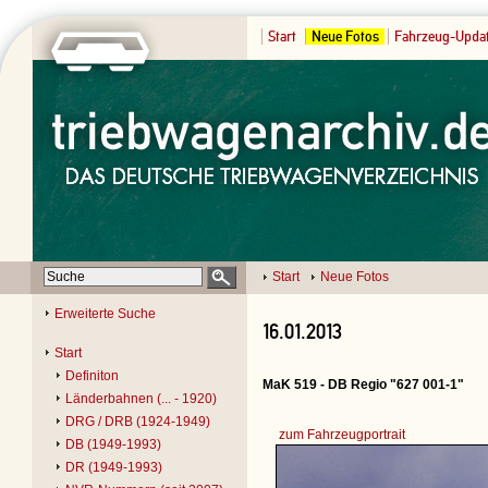
Start
Neue Fotos
Fahrzeug-Upda
Start
Neue Fotos
Erweiterte Suche
16.01.2013
Start
Definiton
MaK 519 - DB Regio "627 001-1"
Länderbahnen (... - 1920)
DRG / DRB (1924-1949)
zum Fahrzeugportrait
DB (1949-1993)
DR (1949-1993)