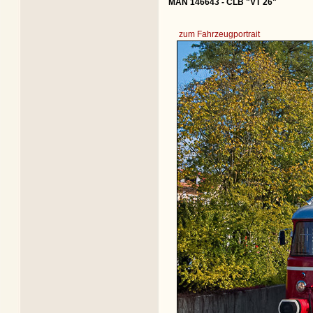
MAN 146643 - CLB "VT 26"
zum Fahrzeugportrait