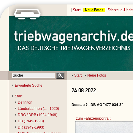
Start
Neue Fotos
Fahrzeug-Upda
Start
Neue Fotos
Erweiterte Suche
24.08.2022
Start
Definiton
Dessau ? - DB AG "477 034-3"
Länderbahnen (... - 1920)
DRG / DRB (1924-1949)
zum Fahrzeugportrait
DB (1949-1993)
DR (1949-1993)