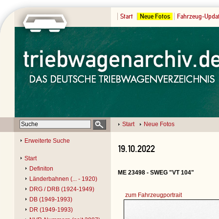
Start
Neue Fotos
Fahrzeug-Upda
Start
Neue Fotos
Erweiterte Suche
19.10.2022
Start
Definiton
ME 23498 - SWEG "VT 104"
Länderbahnen (... - 1920)
DRG / DRB (1924-1949)
zum Fahrzeugportrait
DB (1949-1993)
DR (1949-1993)