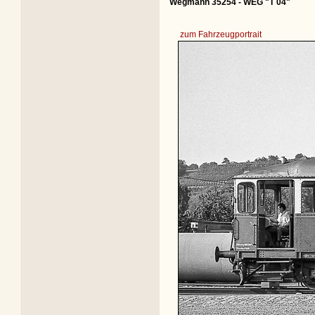
Wegmann 35254 - WEG "T 04"
zum Fahrzeugportrait