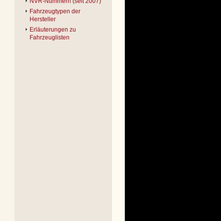
NVR-Nummern (seit 2007)
Fahrzeugtypen der
Hersteller
Erläuterungen zu
Fahrzeuglisten