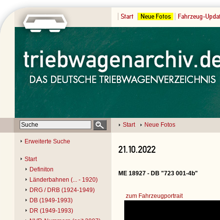
Start
Neue Fotos
Fahrzeug-Upda
Start
Neue Fotos
Erweiterte Suche
21.10.2022
Start
Definiton
ME 18927 - DB "723 001-4b"
Länderbahnen (... - 1920)
DRG / DRB (1924-1949)
zum Fahrzeugportrait
DB (1949-1993)
DR (1949-1993)