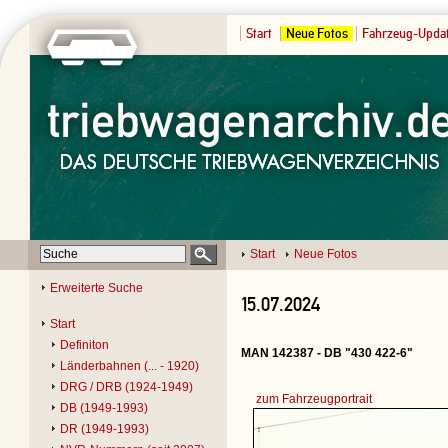
Start
Neue Fotos
Fahrzeug-Upda
Start
Neue Fotos
Erweiterte Suche
15.07.2024
Start
Definiton
MAN 142387 - DB "430 422-6"
Länderbahnen (... - 1920)
DRG / DRB (1924-1949)
zum Fahrzeugportrait
DB (1949-1993)
DR (1949-1993)