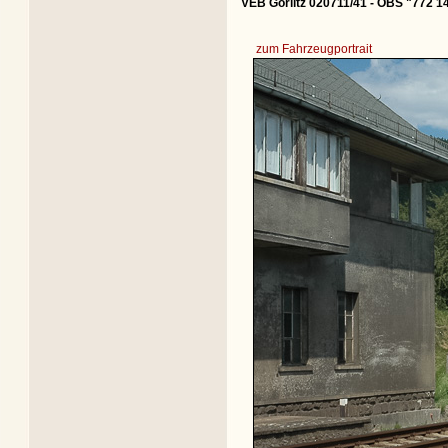
VEB Görlitz 020711/41 - OBS "772 1
zum Fahrzeugportrait