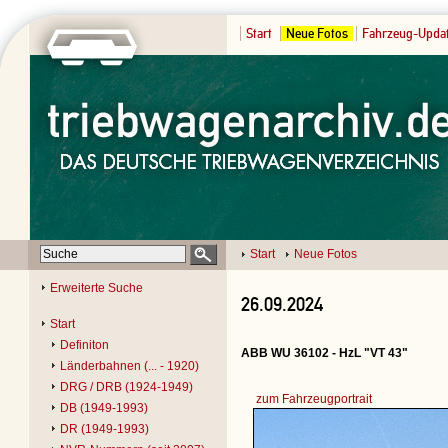
Start
Neue Fotos
Fahrzeug-Upda
Start
Neue Fotos
Erweiterte Suche
26.09.2024
Start
Definiton
ABB WU 36102 - HzL "VT 43"
Länderbahnen (... - 1920)
DRG / DRB (1924-1949)
zum Fahrzeugportrait
DB (1949-1993)
DR (1949-1993)