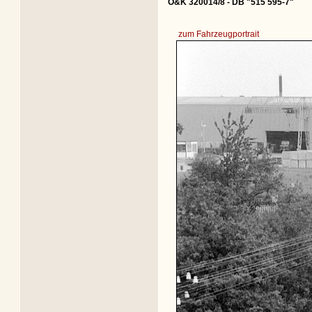
O&K 320014/8 - DB "515 595-7"
zum Fahrzeugportrait