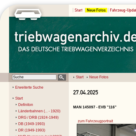
Start
Neue Fotos
Fahrzeug-Upda
Start
Neue Fotos
Erweiterte Suche
27.04.2025
Start
Definiton
MAN 145097 - EVB "116"
Länderbahnen (... - 1920)
DRG / DRB (1924-1949)
zum Fahrzeugportrait
DB (1949-1993)
DR (1949-1993)