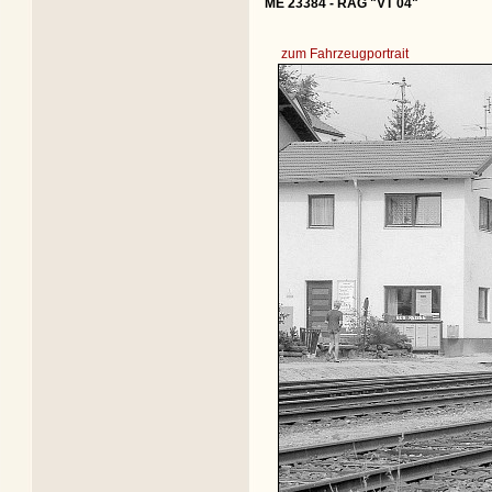
ME 23384 - RAG "VT 04"
zum Fahrzeugportrait