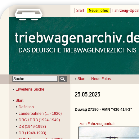
Start
Neue Fotos
Fahrzeug-Upda
Start
Neue Fotos
Erweiterte Suche
25.05.2025
Start
Definiton
Düwag 27190 - VMN "430 414-3"
Länderbahnen (... - 1920)
DRG / DRB (1924-1949)
zum Fahrzeugportrait
DB (1949-1993)
DR (1949-1993)