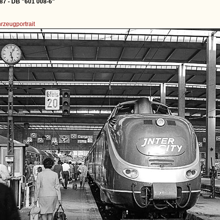
7 - DB "601 008-6"
rzeugportrait