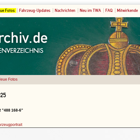
ue Fotos
Fahrzeug-Updates
Nachrichten
Neu im TWA
FAQ
Mitwirkende
eue Fotos
025
R "488 168-6"
rzeugportrait