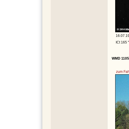
16.07.1
ICt 165 
WMD 1105 
zum Fah