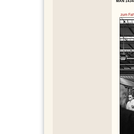
MAN 14348
zum Fah