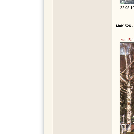
22.05.19
MaK 526 -
zum Fah