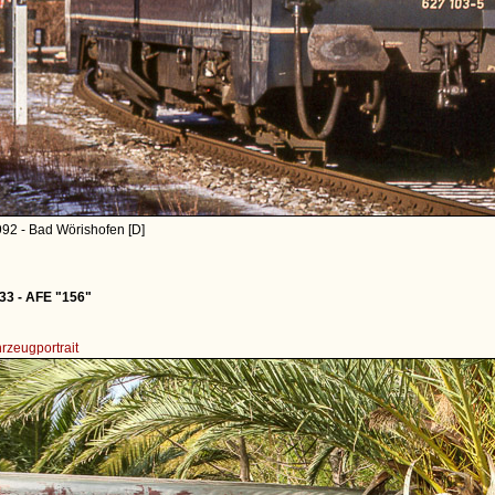
92 - Bad Wörishofen [D]
3 - AFE "156"
rzeugportrait