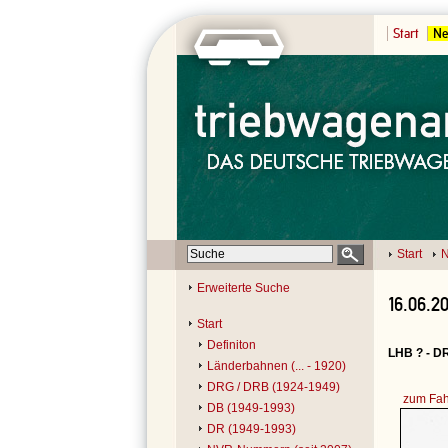
Start
Ne
Start
N
Erweiterte Suche
16.06.2
Start
Definiton
LHB ? - D
Länderbahnen (... - 1920)
DRG / DRB (1924-1949)
zum Fah
DB (1949-1993)
DR (1949-1993)