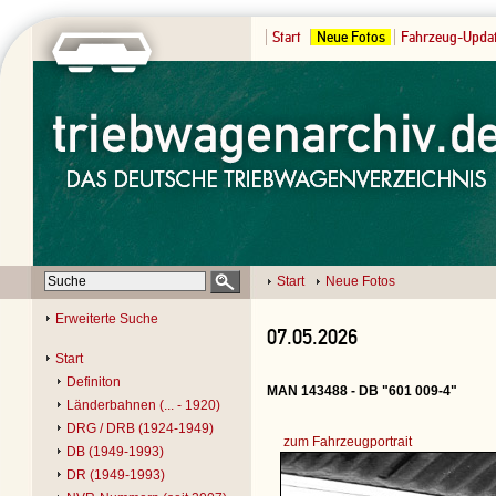
Start
Neue Fotos
Fahrzeug-Upda
Start
Neue Fotos
Erweiterte Suche
07.05.2026
Start
Definiton
MAN 143488 - DB "601 009-4"
Länderbahnen (... - 1920)
DRG / DRB (1924-1949)
zum Fahrzeugportrait
DB (1949-1993)
DR (1949-1993)