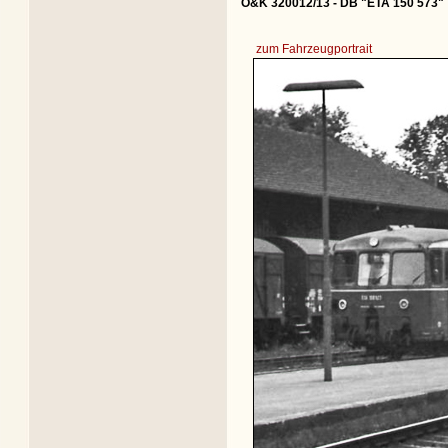
O&K 320012/13 - DB "ETA 150 573"
zum Fahrzeugportrait