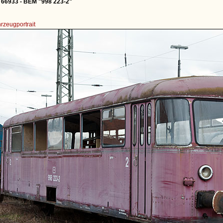
 66933 - BEM "998 223-2"
rzeugportrait