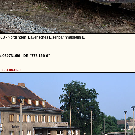
018 - Nördlingen, Bayerisches Eisenbahnmuseum [D]
z 020731/56 - DR "772 156-6"
rzeugportrait