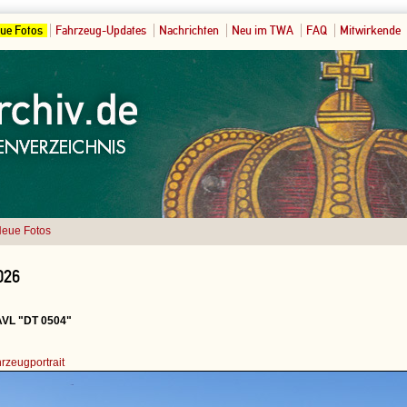
ue Fotos
Fahrzeug-Updates
Nachrichten
Neu im TWA
FAQ
Mitwirkende
eue Fotos
026
 AVL "DT 0504"
rzeugportrait