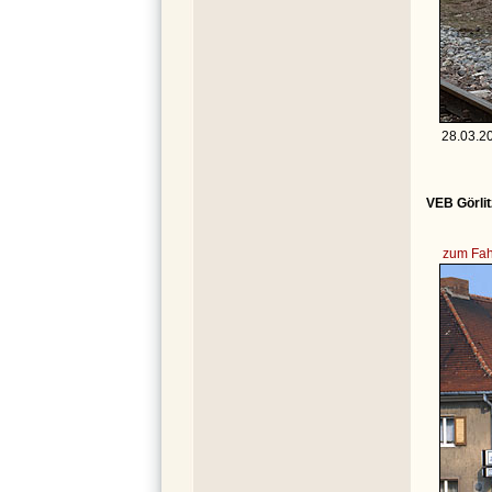
28.03.2
VEB Görlit
zum Fah