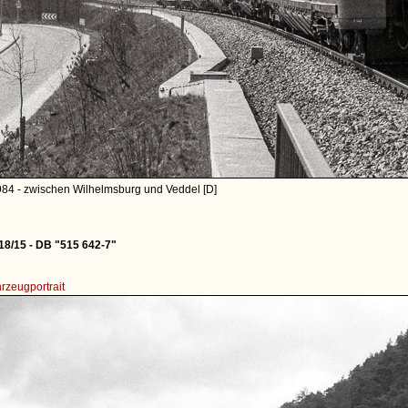
984 - zwischen Wilhelmsburg und Veddel [D]
8/15 - DB "515 642-7"
rzeugportrait