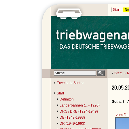
Start
Ne
Start
N
Erweiterte Suche
20.05.2
Start
Definiton
Gotha ? -
Länderbahnen (... - 1920)
DRG / DRB (1924-1949)
zum Fah
DB (1949-1993)
DR (1949-1993)