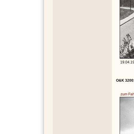
19.04.1
O&K 32001
zum Fah