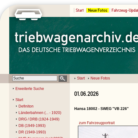
Start
Neue Fotos
Fahrzeug-Upda
Start
Neue Fotos
Erweiterte Suche
01.06.2026
Start
Definiton
Hansa 18002 - SWEG "VB 226"
Länderbahnen (... - 1920)
DRG / DRB (1924-1949)
zum Fahrzeugportrait
DB (1949-1993)
DR (1949-1993)