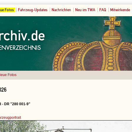
ue Fotos
Fahrzeug-Updates
Nachrichten
Neu im TWA
FAQ
Mitwirkende
eue Fotos
026
 - DR "280 001-9"
rzeugportrait