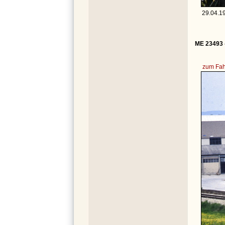
29.04.19
ME 23493 
zum Fah