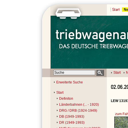
Start
Ne
Start
N
Erweiterte Suche
02.06.2
Start
Definiton
LEW 13193
Länderbahnen (... - 1920)
DRG / DRB (1924-1949)
zum Fah
DB (1949-1993)
DR (1949-1993)