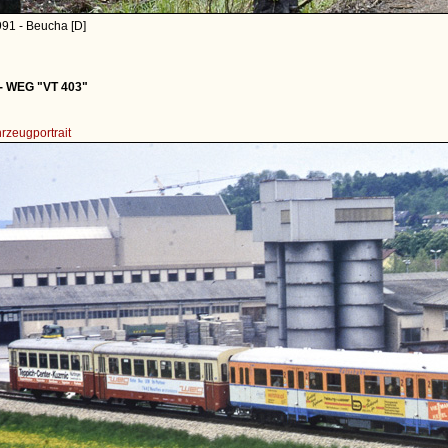
91 - Beucha [D]
- WEG "VT 403"
rzeugportrait