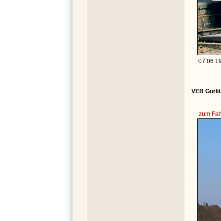
07.06.19
VEB Görlit
zum Fah