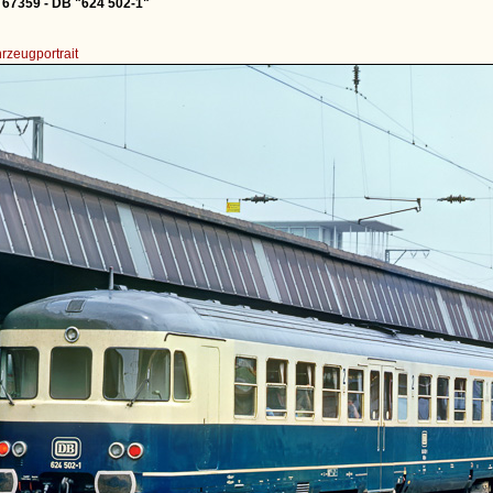
 67359 - DB "624 502-1"
rzeugportrait