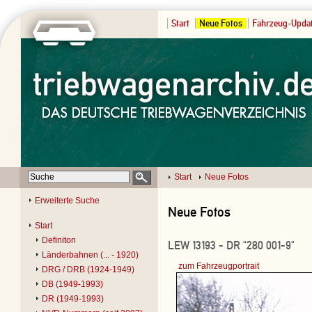
Start
Neue Fotos
Fahrzeug-Upda
Start
Neue Fotos
Erweiterte Suche
Neue Fotos
Start
Definiton
LEW 13193 - DR "280 001-9"
Länderbahnen (... - 1920)
zum Fahrzeugportrait
DRG / DRB (1924-1949)
DB (1949-1993)
DR (1949-1993)