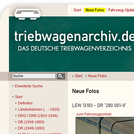
Start
Neue Fotos
Fahrzeug-Upda
Start
Neue Fotos
Erweiterte Suche
Neue Fotos
Start
Definiton
LEW 13193 - DR "280 001-9"
Länderbahnen (... - 1920)
zum Fahrzeugportrait
DRG / DRB (1924-1949)
DB (1949-1993)
DR (1949-1993)