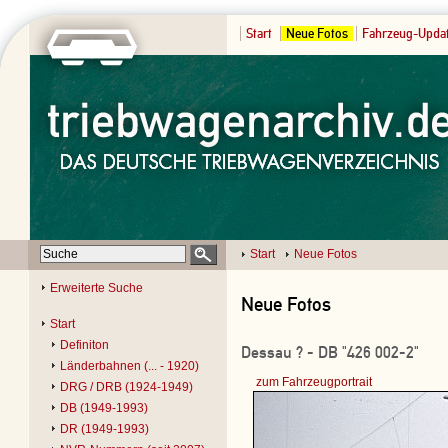
Start
Neue Fotos
Fahrzeug-Upda
Start
Neue Fotos
Erweiterte Suche
Neue Fotos
Start
Definiton
Dessau ? - DB "426 002-2"
Länderbahnen (... - 1920)
zum Fahrzeugportrait
DRG / DRB (1924-1949)
DB (1949-1993)
DR (1949-1993)