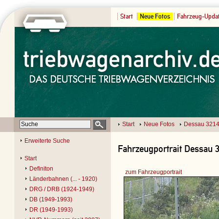
Start
Neue Fotos
Fahrzeug-Upda
Start
Neue Fotos
Dessau 321
Erweiterte Suche
Fahrzeugportrait Dessau 3
Start
Definiton
zum Fahrzeugportrait
Länderbahnen (... - 1920)
DRG / DRB (1924-1949)
DB (1949-1993)
DR (1949-1993)