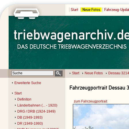
Start
Neue Fotos
Fahrzeug-Upda
Start
Neue Fotos
Dessau 321
Erweiterte Suche
Fahrzeugportrait Dessau 3
Start
Definiton
zum Fahrzeugportrait
Länderbahnen (... - 1920)
DRG / DRB (1924-1949)
DB (1949-1993)
DR (1949-1993)