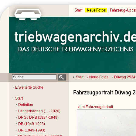
Start
Neue Fotos
Fahrzeug-Upda
Start
Neue Fotos
Düwag 2534
Erweiterte Suche
Fahrzeugportrait Düwag 25
Start
Definiton
zum Fahrzeugportrait
Länderbahnen (... - 1920)
DRG / DRB (1924-1949)
DB (1949-1993)
DR (1949-1993)