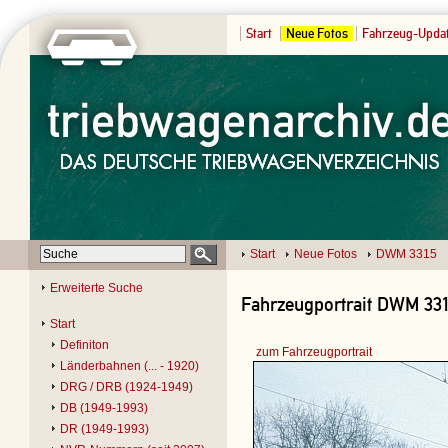
Start
Neue Fotos
Fahrzeug-Upda
Start
Neue Fotos
DWM 3315
Erweiterte Suche
Fahrzeugportrait DWM 3315
Start
Definiton
zum Fahrzeugportrait
Länderbahnen (... - 1920)
DRG / DRB (1924-1949)
DB (1949-1993)
DR (1949-1993)