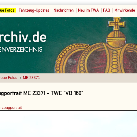
ue Fotos
Fahrzeug-Updates
Nachrichten
Neu im TWA
FAQ
Mitwirkende
eue Fotos
ME 23371
gportrait ME 23371 - TWE "VB 160"
rzeugportrait