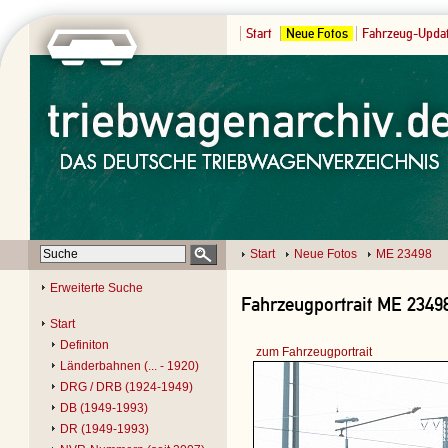
Start
Neue Fotos
Fahrzeug-Upda
Start
Neue Fotos
ME 23498
Erweiterte Suche
Fahrzeugportrait ME 2349
Start
Definiton
zum Fahrzeugportrait
Länderbahnen (... - 1920)
DRG / DRB (1924-1949)
DB (1949-1993)
DR (1949-1993)