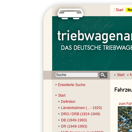
Start
Ne
Start
N
Erweiterte Suche
Fahrzeu
Start
Definiton
zum Fah
Länderbahnen (... - 1920)
DRG / DRB (1924-1949)
DB (1949-1993)
DR (1949-1993)