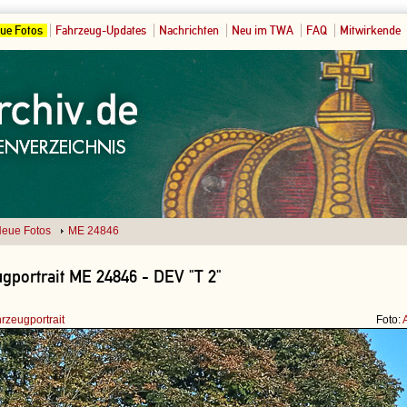
ue Fotos
Fahrzeug-Updates
Nachrichten
Neu im TWA
FAQ
Mitwirkende
eue Fotos
ME 24846
gportrait ME 24846 - DEV "T 2"
rzeugportrait
Foto: