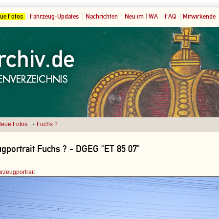
ue Fotos
Fahrzeug-Updates
Nachrichten
Neu im TWA
FAQ
Mitwirkende
eue Fotos
Fuchs ?
gportrait Fuchs ? - DGEG "ET 85 07"
rzeugportrait