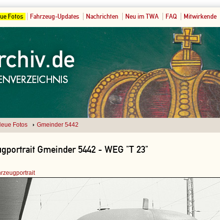
ue Fotos
Fahrzeug-Updates
Nachrichten
Neu im TWA
FAQ
Mitwirkende
eue Fotos
Gmeinder 5442
gportrait Gmeinder 5442 - WEG "T 23"
rzeugportrait