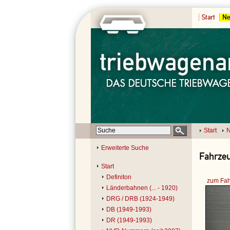
Start
Ne
Start
N
Erweiterte Suche
Fahrzeu
Start
Definiton
zum Fah
Länderbahnen (... - 1920)
DRG / DRB (1924-1949)
DB (1949-1993)
DR (1949-1993)